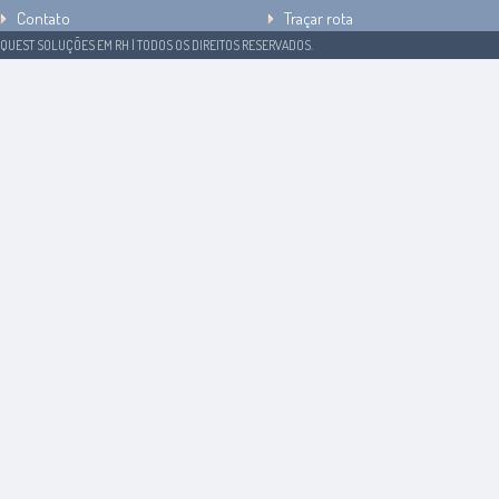
Contato
Traçar rota
QUEST SOLUÇÕES EM RH | TODOS OS DIREITOS RESERVADOS.