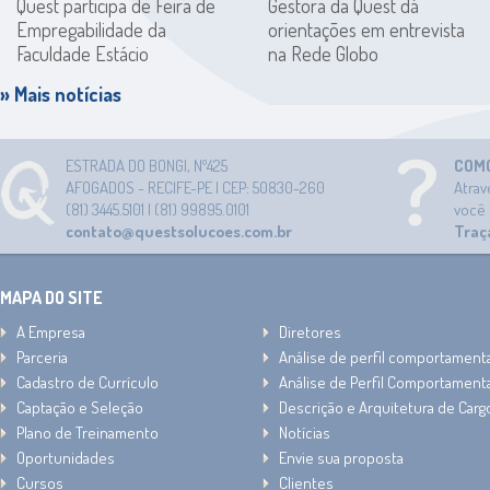
Quest participa de Feira de
Gestora da Quest dá
Empregabilidade da
orientações em entrevista
Faculdade Estácio
na Rede Globo
» Mais notícias
ESTRADA DO BONGI, Nº425
COMO
AFOGADOS - RECIFE-PE | CEP: 50830-260
Atra
(81) 3445.5101 | (81) 99895.0101
você 
contato@questsolucoes.com.br
Traça
MAPA DO SITE
A Empresa
Diretores
Parceria
Análise de perfil comportamenta
Cadastro de Currículo
Análise de Perfil Comportamenta
Captação e Seleção
Descrição e Arquitetura de Carg
Plano de Treinamento
Notícias
Oportunidades
Envie sua proposta
Cursos
Clientes